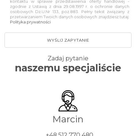
kontaktu w sprawie przedstawienia oferty handlowej -
zgodnie z Ustawą z dnia 29.08.1997 r. o ochronie danych
osobowych Dz.U.Nr 133, poz.883. Pełny tekst związany z
przetwarzaniem Twoich danych osobowych znajdziesz tutaj:
Polityka prywatności
WYŚLIJ ZAPYTANIE
Zadaj pytanie
naszemu specjaliście
Marcin
+48 512 770 480