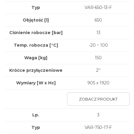
Typ
VAR-650-13-F
Objętość [l]
650
Ciśnienie robocze [bar]
13
Temp. robocza [°C]
-20 ÷ 100
Waga
[kg]
150
Króćce przyłączeniowe
2''
Wymiary
[W x Hc]
905 x 1920
ZOBACZ PRODUKT
Lp.
3
Typ
VAR-750-17-F