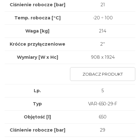
Ciśnienie robocze [bar]
21
Temp. robocza [°C]
-20 ÷ 100
Waga
[kg]
214
Króćce przyłączeniowe
2''
Wymiary
[W x Hc]
908 x 1924
ZOBACZ PRODUKT
Lp.
5
Typ
VAR-650-29-F
Objętość [l]
650
Ciśnienie robocze [bar]
29