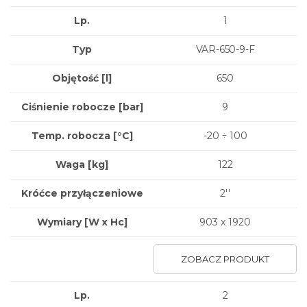
Lp.
1
Typ
VAR-650-9-F
Objętość [l]
650
Ciśnienie robocze [bar]
9
Temp. robocza [°C]
-20 ÷ 100
Waga
[kg]
122
Króćce przyłączeniowe
2''
Wymiary
[W x Hc]
903 x 1920
ZOBACZ PRODUKT
Lp.
2