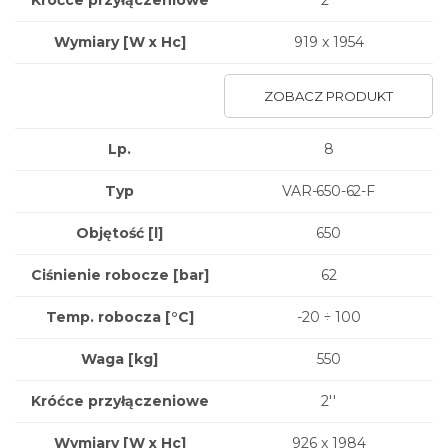
Króćce przyłączeniowe
2''
Wymiary
[W x Hc]
919 x 1954
ZOBACZ PRODUKT
Lp.
8
Typ
VAR-650-62-F
Objętość [l]
650
Ciśnienie robocze [bar]
62
Temp. robocza [°C]
-20 ÷ 100
Waga
[kg]
550
Króćce przyłączeniowe
2''
Wymiary
[W x Hc]
926 x 1984