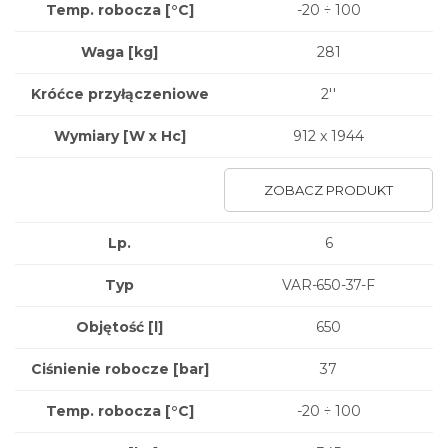
Temp. robocza [°C]
-20 ÷ 100
Waga
[kg]
281
Króćce przyłączeniowe
2''
Wymiary
[W x Hc]
912 x 1944
ZOBACZ PRODUKT
Lp.
6
Typ
VAR-650-37-F
Objętość [l]
650
Ciśnienie robocze [bar]
37
Temp. robocza [°C]
-20 ÷ 100