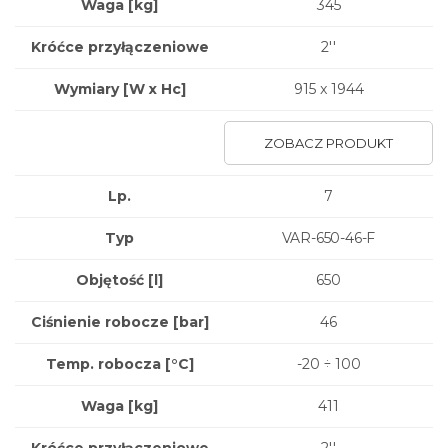
Waga
[kg]
345
Króćce przyłączeniowe
2''
Wymiary
[W x Hc]
915 x 1944
ZOBACZ PRODUKT
Lp.
7
Typ
VAR-650-46-F
Objętość [l]
650
Ciśnienie robocze [bar]
46
Temp. robocza [°C]
-20 ÷ 100
Waga
[kg]
411