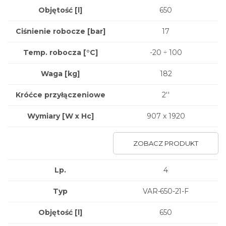
Objętość [l]
650
Ciśnienie robocze [bar]
17
Temp. robocza [°C]
-20 ÷ 100
Waga
[kg]
182
Króćce przyłączeniowe
2''
Wymiary
[W x Hc]
907 x 1920
ZOBACZ PRODUKT
Lp.
4
Typ
VAR-650-21-F
Objętość [l]
650