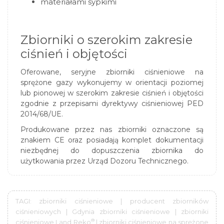
materiałami sypkimi
Zbiorniki o szerokim zakresie
ciśnień i objętości
Oferowane, seryjne zbiorniki ciśnieniowe na
sprężone gazy wykonujemy w orientacji poziomej
lub pionowej w szerokim zakresie ciśnień i objętości
zgodnie z przepisami dyrektywy ciśnieniowej PED
2014/68/UE.
Produkowane przez nas zbiorniki oznaczone są
znakiem CE oraz posiadają komplet dokumentacji
niezbędnej do dopuszczenia zbiornika do
użytkowania przez Urząd Dozoru Technicznego.
TAGI: zbiorniki ciśnieniowe | producent zbiorników
ciśnieniowych | Gdynia zbiorniki ciśnieniowe | zbiorniki
®
ciśnieniowe Land Reko
| zbiorniki ciśnieniowe na sprężone