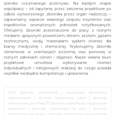
szeroko rozumianego przemysłu. Na każdym etapie
współpracy – od zapytania, przez założenia projektowe po
odbiór wytworzonego zbiornika przez organ nadzorczy –
zapewniamy wsparcie własnego zespołu inżynierów oraz
inspektorów zewnętrznych jednostek notyfikowanych.
Oferujemy zbiorniki przeznaczone do pracy z różnymi
mediami: sprężonym powietrzem, tlenem, azotem, gazami
technicznymi, wodą, materiałami sypkimi również dla
branży medycznej i chemicznej. Wykonujemy zbiorniki
ciśnieniowe w orientacjach poziomej oraz pionowej w
różnych zakresach ciśnień i objętości. Nasze własne biuro
projektowe umożliwia wykonywanie również
indywidualnych i nietypowych realizacji do czego posiada
wszelkie niezbędne kompetencje i uprawnienia.
TAGI: zbiorniki ciśnieniowe | producent zbiorników
ciśnieniowych | zbiornik ciśnieniowy Lublin | zbiorniki
®
ciśnieniowe Land Reko
| zbiorniki ciśnieniowe na sprężone
powietrze | zbiorniki ciśnieniowe na azot | zbiorniki
ciśnieniowe na argon | zbiorniki ciśnieniowe na materiały