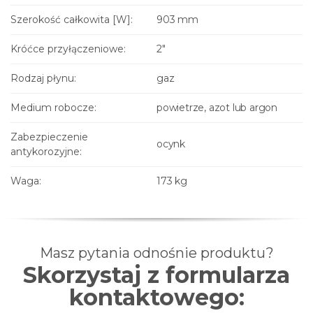
Szerokość całkowita [W]:
903 mm
Króćce przyłączeniowe:
2"
Rodzaj płynu:
gaz
Medium robocze:
powietrze, azot lub argon
Zabezpieczenie
ocynk
antykorozyjne:
Waga:
173 kg
Masz pytania odnośnie produktu?
Skorzystaj z formularza
kontaktowego: