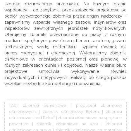
szeroko rozumianego przemysłu. Na każdym etapie
współpracy – od zapytania, przez założenia projektowe po
odbiór wytworzonego zbiornika przez organ nadzorczy –
zapewniamy wsparcie własnego zespołu inżynierów oraz
inspektorów zewnętrznych jednostek notyfikowanych.
Oferujemy zbiorniki przeznaczone do pracy z różnymi
mediami: sprężonym powietrzem, tlenem, azotem, gazami
technicznymi, wodą, materiałami sypkimi również dla
branży medycznej i chemicznej. Wykonujemy zbiorniki
ciśnieniowe w orientacjach poziomej oraz pionowej w
różnych zakresach ciśnień i objętości. Nasze własne biuro
projektowe umożliwia wykonywanie również
indywidualnych i nietypowych realizacji do czego posiada
wszelkie niezbędne kompetencje i uprawnienia.
TAGI: zbiorniki ciśnieniowe | producent zbiorników
ciśnieniowych | zbiornik ciśnieniowy Bytom | zbiorniki
®
ciśnieniowe Land Reko
| zbiorniki ciśnieniowe na sprężone
powietrze | zbiorniki ciśnieniowe na azot | zbiorniki
ciśnieniowe na argon | zbiorniki ciśnieniowe na materiały