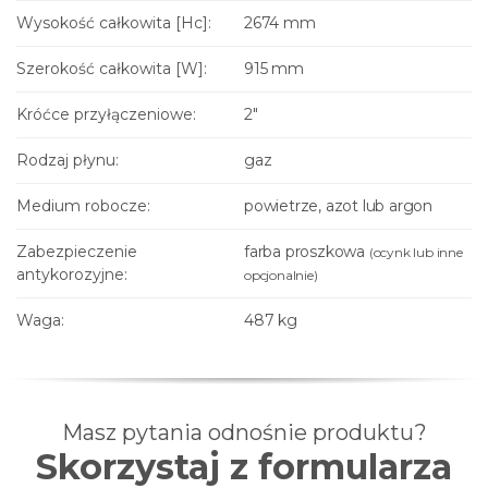
Wysokość całkowita [Hc]:
2674 mm
Szerokość całkowita [W]:
915 mm
Króćce przyłączeniowe:
2"
Rodzaj płynu:
gaz
Medium robocze:
powietrze, azot lub argon
Zabezpieczenie
farba proszkowa
(ocynk lub inne
antykorozyjne:
opcjonalnie)
Waga:
487 kg
Masz pytania odnośnie produktu?
Skorzystaj z formularza