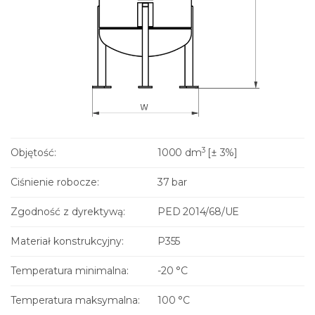
3
Objętość:
1000 dm
[± 3%]
Ciśnienie robocze:
37 bar
Zgodność z dyrektywą:
PED 2014/68/UE
Materiał konstrukcyjny:
P355
Temperatura minimalna:
-20 °C
Temperatura maksymalna:
100 °C