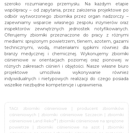
szeroko rozumianego przemysłu. Na każdym etapie
współpracy – od zapytania, przez założenia projektowe po
odbiór wytworzonego zbiornika przez organ nadzorczy –
zapewniamy wsparcie własnego zespołu inżynierów oraz
inspektorów zewnętrznych jednostek notyfikowanych.
Oferujemy zbiorniki przeznaczone do pracy z różnymi
mediami: sprężonym powietrzem, tlenem, azotem, gazami
technicznymi, wodą, materiałami sypkimi również dla
branży medycznej i chemicznej. Wykonujemy zbiorniki
ciśnieniowe w orientacjach poziomej oraz pionowej w
różnych zakresach ciśnień i objętości. Nasze własne biuro
projektowe umożliwia wykonywanie również
indywidualnych i nietypowych realizacji do czego posiada
wszelkie niezbędne kompetencje i uprawnienia.
TAGI: zbiorniki ciśnieniowe | producent zbiorników
ciśnieniowych | zbiorniki ciśnieniowe Szczecin | zbiorniki
®
ciśnieniowe Land Reko
| zbiorniki ciśnieniowe na sprężone
powietrze | zbiorniki ciśnieniowe na azot | zbiorniki