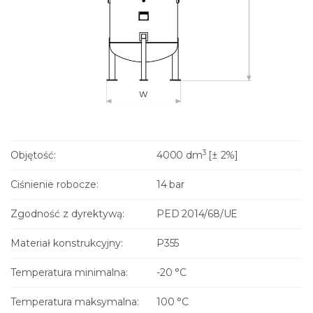
3
Objętość:
4000 dm
[± 2%]
Ciśnienie robocze:
14 bar
Zgodność z dyrektywą:
PED 2014/68/UE
Materiał konstrukcyjny:
P355
Temperatura minimalna:
-20 °C
Temperatura maksymalna:
100 °C