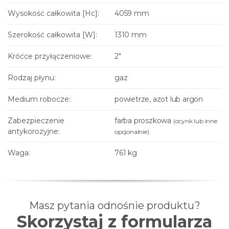
Wysokość całkowita [Hc]:
4059 mm
Szerokość całkowita [W]:
1310 mm
Króćce przyłączeniowe:
2"
Rodzaj płynu:
gaz
Medium robocze:
powietrze, azot lub argon
Zabezpieczenie
farba proszkowa
(ocynk lub inne
antykorozyjne:
opcjonalnie)
Waga:
761 kg
Masz pytania odnośnie produktu?
Skorzystaj z formularza