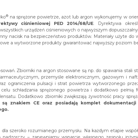
®
eko
na sprężone powietrze, azot lub argon wykonujemy w orient
rektywy ciśnieniowej PED 2014/68/UE
. Dyrektywa okreś
 wszystkich urządzeń ciśnieniowych o najwyższym dopuszczalnym
y nacisk na bezpieczeństwo produktów. Materiały użyte do w
ciowe a wytworzone produkty gwarantować najwyższy poziom b
osowań. Zbiorniki na argon stosowane są np. do spawania stali s
 farmaceutycznym, przemyśle elektronicznym, gazowym i nafto
az ograniczenia pulsacji i strat powietrza wytworzonego prze
celu schładzania sprężonego powietrza i dodatkowo pełnią
ensatu. Dodatkowo zbiorniki zwiększają żywotność pracy spręża
 są znakiem CE oraz posiadają komplet dokumentacji
ego.
e dla szeroko rozumianego przemysłu. Na każdym etapie współp
n nadzorczy – zapewniamy wsparcie własnego zespołu inżyni