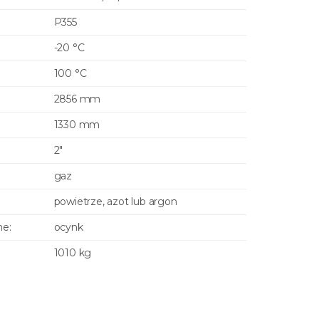
P355
-20 °C
100 °C
2856 mm
1330 mm
2"
gaz
powietrze, azot lub argon
ne:
ocynk
1010 kg