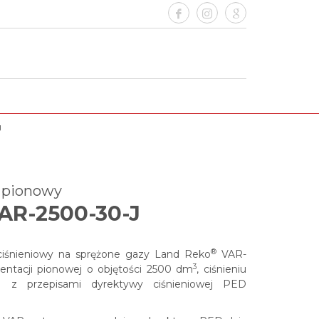
J
y pionowy
AR-2500-30-J
®
 ciśnieniowy na sprężone gazy
Land Reko
VAR-
3
entacji pionowej o objętości 2500 dm
, ciśnieniu
 z przepisami dyrektywy ciśnieniowej PED