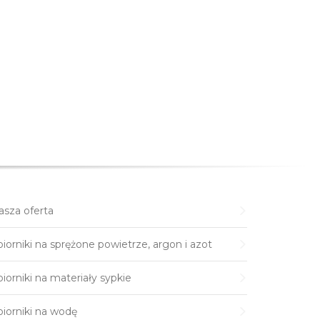
asza oferta
iorniki na sprężone powietrze, argon i azot
iorniki na materiały sypkie
biorniki na wodę