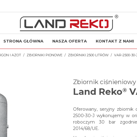
STRONA GŁÓWNA
NASZA OFERTA
KONTAKT Z NAMI
RGON I AZOT
ZBIORNIKI PIONOWE
ZBIORNIKI 2500 LITRÓW
VAR-2500-30-
Zbiornik ciśnieniow
Land Reko
V
®
Oferowany, seryjny zbiornik
2500-30-J wykonujemy w ori
roboczym 30 bar zgodnie
2014/68/UE.