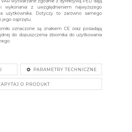
rii VAR wytwarzane zgodnie z dyrektywą PED dają
a i wykonania z uwzględnieniem najwyższego
la użytkownika. Dotyczy to zarówno samego
i jego osprzętu.
rniki oznaczone są znakiem CE oraz posiadają
dnej do dopuszczenia zbiornika do użytkowania
nego.
U
PARAMETRY TECHNICZNE
ZAPYTAJ O PRODUKT