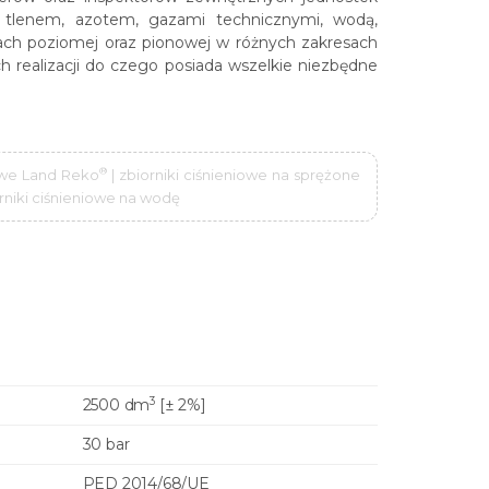
 tlenem, azotem, gazami technicznymi, wodą,
jach poziomej oraz pionowej w różnych zakresach
h realizacji do czego posiada wszelkie niezbędne
®
iowe Land Reko
| zbiorniki ciśnieniowe na sprężone
iorniki ciśnieniowe na wodę
3
2500 dm
[± 2%]
30 bar
PED 2014/68/UE