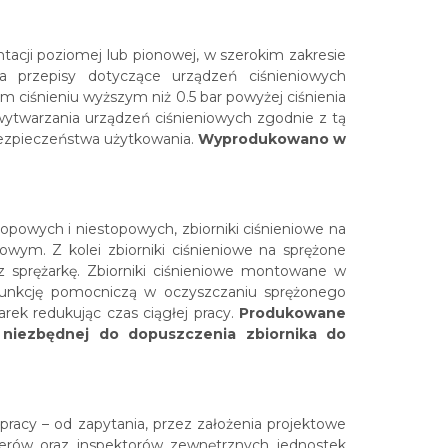
acji poziomej lub pionowej, w szerokim zakresie
la przepisy dotyczące urządzeń ciśnieniowych
 ciśnieniu wyższym niż 0.5 bar powyżej ciśnienia
ytwarzania urządzeń ciśnieniowych zgodnie z tą
ezpieczeństwa użytkowania.
Wyprodukowano w
topowych i niestopowych, zbiorniki ciśnieniowe na
wym. Z kolei zbiorniki ciśnieniowe na sprężone
z sprężarkę. Zbiorniki ciśnieniowe montowane w
 funkcję pomocniczą w oczyszczaniu sprężonego
rek redukując czas ciągłej pracy.
Produkowane
 niezbędnej do dopuszczenia zbiornika do
racy – od zapytania, przez założenia projektowe
erów oraz inspektorów zewnętrznych jednostek