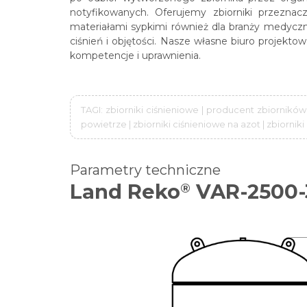
notyfikowanych. Oferujemy zbiorniki przezn
materiałami sypkimi również dla branży medyczn
ciśnień i objętości. Nasze własne biuro projekt
kompetencje i uprawnienia.
TAGI: zbiorniki ciśnieniowe | producent zbiorników
powietrze | zbiorniki ciśnieniowe na azot | zbiornik
Parametry techniczne
Land Reko
VAR-2500-
®