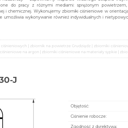
aczone do pracy z różnymi mediami: sprężonym powietrzem,
ej i chemicznej. Wykonujemy zbiorniki ciśnieniowe w orientac
owe umożliwia wykonywanie również indywidualnych i nietypowyc
 ciśnieniowych | zbiornik na powietrze Grudziądz | zbiorniki ciśnien
i ciśnieniowe na argon | zbiorniki ciśnieniowe na materiały sypkie | zb
30-J
Objętość:
Ciśnienie robocze:
Zgodność z dyrektywą: