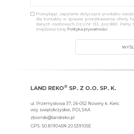
Przesyłając zapytanie dotyczące produktu wyra
dla kontaktu w sprawie przedstawienia oferty h
danych osobowych Dz.U.Nr 133, poz.883. Pełny
znajdziesz tutaj:
Polityka prywatności
WYŚL
®
LAND REKO
SP. Z O.O. SP. K.
ul. Przemysłowa 37, 26-052 Nowiny k. Kielc
woj. świętokrzyskie, POLSKA
zbiorniki@landreko.pl
GPS: 50.819045N 20.539105E