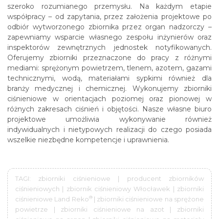
szeroko rozumianego przemysłu. Na każdym etapie
współpracy – od zapytania, przez założenia projektowe po
odbiór wytworzonego zbiornika przez organ nadzorczy –
zapewniamy wsparcie własnego zespołu inżynierów oraz
inspektorów zewnętrznych jednostek notyfikowanych.
Oferujemy zbiorniki przeznaczone do pracy z różnymi
mediami: sprężonym powietrzem, tlenem, azotem, gazami
technicznymi, wodą, materiałami sypkimi również dla
branży medycznej i chemicznej. Wykonujemy zbiorniki
ciśnieniowe w orientacjach poziomej oraz pionowej w
różnych zakresach ciśnień i objętości. Nasze własne biuro
projektowe umożliwia wykonywanie również
indywidualnych i nietypowych realizacji do czego posiada
wszelkie niezbędne kompetencje i uprawnienia.
TAGI: zbiorniki ciśnieniowe | producent zbiorników
ciśnieniowych | zbiornik ciśnieniowy Włocławek | zbiorniki
®
ciśnieniowe Land Reko
| zbiorniki ciśnieniowe na sprężone
powietrze | zbiorniki ciśnieniowe na azot | zbiorniki