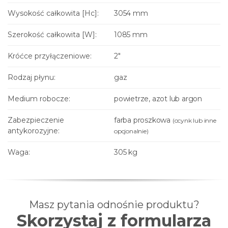
Wysokość całkowita [Hc]:
3054 mm
Szerokość całkowita [W]:
1085 mm
Króćce przyłączeniowe:
2"
Rodzaj płynu:
gaz
Medium robocze:
powietrze, azot lub argon
Zabezpieczenie
farba proszkowa
(ocynk lub inne
antykorozyjne:
opcjonalnie)
Waga:
305 kg
Masz pytania odnośnie produktu?
Skorzystaj z formularza