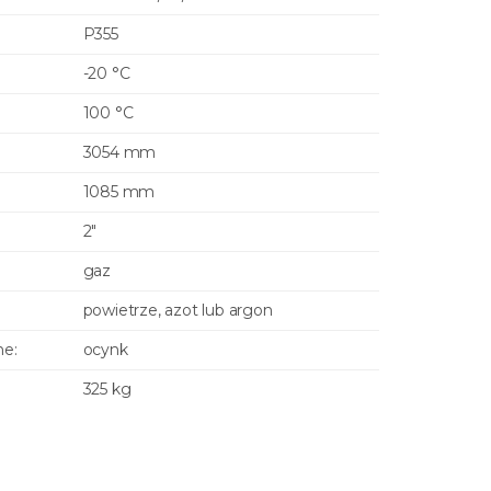
P355
-20 °C
100 °C
3054 mm
1085 mm
2"
gaz
powietrze, azot lub argon
ne:
ocynk
325 kg