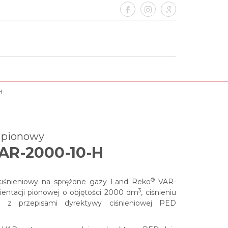
H
y pionowy
AR-2000-10-H
®
 ciśnieniowy na sprężone gazy
Land Reko
VAR-
3
entacji pionowej o objętości 2000 dm
, ciśnieniu
 z przepisami dyrektywy ciśnieniowej PED