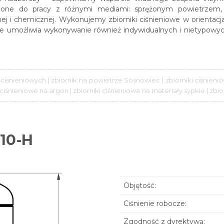
aczone do pracy z różnymi mediami: sprężonym powietrzem,
ej i chemicznej. Wykonujemy zbiorniki ciśnieniowe w orientac
owe umożliwia wykonywanie również indywidualnych i nietypowyc
 ciśnieniowych | zbiornik na powietrze Sosnowiec | zbiorniki ciśnie
i ciśnieniowe na argon | zbiorniki ciśnieniowe na materiały sypkie | zb
10-H
Objętość:
Ciśnienie robocze:
Zgodność z dyrektywą: