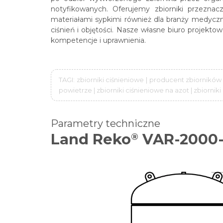
notyfikowanych. Oferujemy zbiorniki przezn
materiałami sypkimi również dla branży medyczn
ciśnień i objętości. Nasze własne biuro projekt
kompetencje i uprawnienia.
TAGI: zbiorniki ciśnieniowe | producent zbiorników
powietrze | zbiorniki ciśnieniowe na azot | zbiornik
Parametry techniczne
Land Reko
VAR-2000-
®