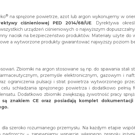
®
eko
na sprężone powietrze, azot lub argon wykonujemy w orient
rektywy ciśnieniowej PED 2014/68/UE
. Dyrektywa okreś
 wszystkich urządzeń ciśnieniowych o najwyższym dopuszczalnym
y nacisk na bezpieczeństwo produktów. Materiały użyte do w
ciowe a wytworzone produkty gwarantować najwyższy poziom b
osowań. Zbiorniki na argon stosowane są np. do spawania stali s
 farmaceutycznym, przemyśle elektronicznym, gazowym i nafto
az ograniczenia pulsacji i strat powietrza wytworzonego prze
celu schładzania sprężonego powietrza i dodatkowo pełnią
ensatu. Dodatkowo zbiorniki zwiększają żywotność pracy spręża
 są znakiem CE oraz posiadają komplet dokumentacji
ego.
e dla szeroko rozumianego przemysłu. Na każdym etapie współp
n nadzorczy – zapewniamy wsparcie własnego zespołu inżyni