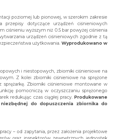
acji poziomej lub pionowej, w szerokim zakresie
la przepisy dotyczące urządzeń ciśnieniowych
 ciśnieniu wyższym niż 0.5 bar powyżej ciśnienia
ytwarzania urządzeń ciśnieniowych zgodnie z tą
ezpieczeństwa użytkowania.
Wyprodukowano w
topowych i niestopowych, zbiorniki ciśnieniowe na
wym. Z kolei zbiorniki ciśnieniowe na sprężone
z sprężarkę. Zbiorniki ciśnieniowe montowane w
 funkcję pomocniczą w oczyszczaniu sprężonego
rek redukując czas ciągłej pracy.
Produkowane
 niezbędnej do dopuszczenia zbiornika do
racy – od zapytania, przez założenia projektowe
erów oraz inspektorów zewnętrznych jednostek