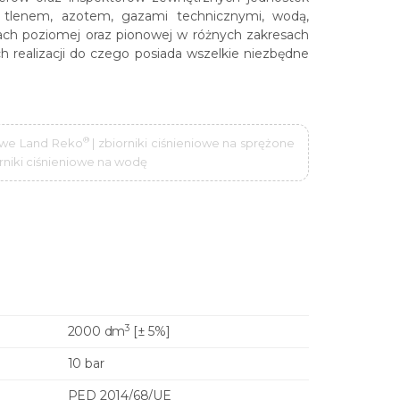
 tlenem, azotem, gazami technicznymi, wodą,
jach poziomej oraz pionowej w różnych zakresach
h realizacji do czego posiada wszelkie niezbędne
®
niowe Land Reko
| zbiorniki ciśnieniowe na sprężone
iorniki ciśnieniowe na wodę
3
2000 dm
[± 5%]
10 bar
PED 2014/68/UE