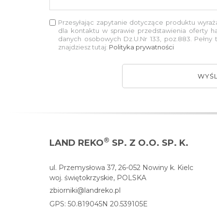
Przesyłając zapytanie dotyczące produktu wyra
dla kontaktu w sprawie przedstawienia oferty h
danych osobowych Dz.U.Nr 133, poz.883. Pełny
znajdziesz tutaj:
Polityka prywatności
WYŚL
®
LAND REKO
SP. Z O.O. SP. K.
ul. Przemysłowa 37, 26-052 Nowiny k. Kielc
woj. świętokrzyskie, POLSKA
zbiorniki@landreko.pl
GPS: 50.819045N 20.539105E