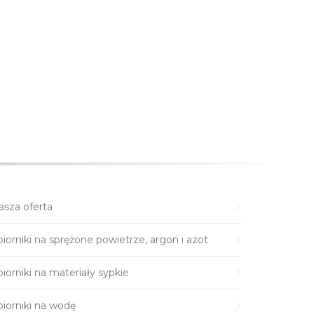
asza oferta
iorniki na sprężone powietrze, argon i azot
iorniki na materiały sypkie
biorniki na wodę