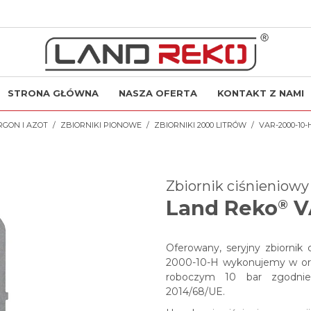
STRONA GŁÓWNA
NASZA OFERTA
KONTAKT Z NAMI
RGON I AZOT
ZBIORNIKI PIONOWE
ZBIORNIKI 2000 LITRÓW
VAR-2000-10-
Zbiornik ciśnieniow
Land Reko
V
®
Oferowany, seryjny zbiornik
2000-10-H wykonujemy w ori
roboczym 10 bar zgodnie
2014/68/UE.