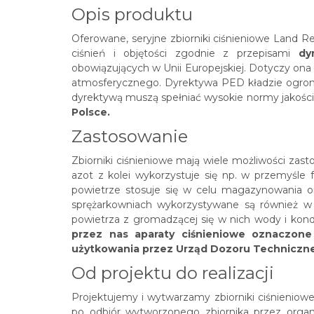
Opis produktu
Oferowane, seryjne zbiorniki ciśnieniowe
Land R
ciśnień i objętości zgodnie z przepisami
dy
obowiązujących w Unii Europejskiej. Dotyczy ona
atmosferycznego. Dyrektywa PED kładzie ogromn
dyrektywą muszą spełniać wysokie normy jakoś
Polsce.
Zastosowanie
Zbiorniki ciśnieniowe mają wiele możliwości zast
azot z kolei wykorzystuje się np. w przemyśle
powietrze stosuje się w celu magazynowania or
sprężarkowniach wykorzystywane są również w 
powietrza z gromadzącej się w nich wody i kond
przez nas aparaty ciśnieniowe oznaczone
użytkowania przez Urząd Dozoru Techniczn
Od projektu do realizacji
Projektujemy i wytwarzamy zbiorniki ciśnieniow
po odbiór wytworzonego zbiornika przez orga