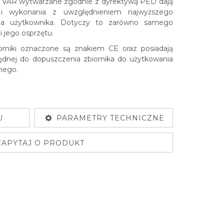
rii VAR wytwarzane zgodnie z dyrektywą PED dają
a i wykonania z uwzględnieniem najwyższego
la użytkownika. Dotyczy to zarówno samego
i jego osprzętu.
rniki oznaczone są znakiem CE oraz posiadają
dnej do dopuszczenia zbiornika do użytkowania
nego.
U
PARAMETRY TECHNICZNE
ZAPYTAJ O PRODUKT