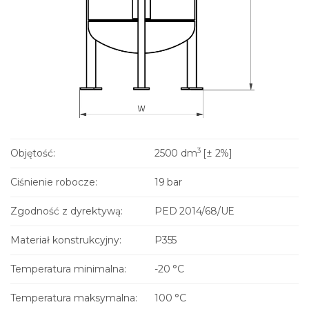
3
Objętość:
2500 dm
[± 2%]
Ciśnienie robocze:
19 bar
Zgodność z dyrektywą:
PED 2014/68/UE
Materiał konstrukcyjny:
P355
Temperatura minimalna:
-20 °C
Temperatura maksymalna:
100 °C