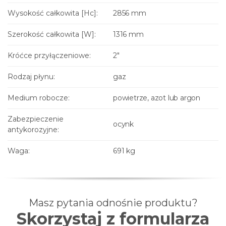
Wysokość całkowita [Hc]:
2856 mm
Szerokość całkowita [W]:
1316 mm
Króćce przyłączeniowe:
2"
Rodzaj płynu:
gaz
Medium robocze:
powietrze, azot lub argon
Zabezpieczenie
ocynk
antykorozyjne:
Waga:
691 kg
Masz pytania odnośnie produktu?
Skorzystaj z formularza