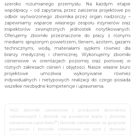
szeroko rozumianego przemysłu. Na każdym etapie
współpracy – od zapytania, przez założenia projektowe po
odbiór wytworzonego zbiornika przez organ nadzorczy –
zapewniamy wsparcie własnego zespołu inżynierów oraz
inspektorów zewnętrznych jednostek notyfikowanych.
Oferujemy zbiorniki przeznaczone do pracy z różnymi
mediami: sprężonym powietrzem, tlenem, azotem, gazami
technicznymi, wodą, materiałami sypkimi również dla
branży medycznej i chemicznej. Wykonujemy zbiorniki
ciśnieniowe w orientacjach poziomej oraz pionowej w
różnych zakresach ciśnień i objętości. Nasze własne biuro
projektowe umożliwia wykonywanie również
indywidualnych i nietypowych realizacji do czego posiada
wszelkie niezbędne kompetencje i uprawnienia.
TAGI: zbiorniki ciśnieniowe | producent zbiorników
ciśnieniowych | zbiornik na powietrze Kalisz | zbiorniki
®
ciśnieniowe Land Reko
| zbiorniki ciśnieniowe na sprężone
powietrze | zbiorniki ciśnieniowe na azot | zbiorniki