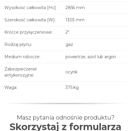
Wysokość całkowita [Hc]:
2856 mm
Szerokość całkowita [W]:
1303 mm
Króćce przyłączeniowe:
2"
Rodzaj płynu:
gaz
Medium robocze:
powietrze, azot lub argon
Zabezpieczenie
ocynk
antykorozyjne:
Waga:
375 kg
Masz pytania odnośnie produktu?
Skorzystaj z formularza