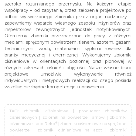
szeroko rozumianego przemysłu. Na każdym etapie
współpracy – od zapytania, przez założenia projektowe po
odbiór wytworzonego zbiornika przez organ nadzorczy –
zapewniamy wsparcie własnego zespołu inżynierów oraz
inspektorów zewnętrznych jednostek notyfikowanych.
Oferujemy zbiorniki przeznaczone do pracy z różnymi
mediami: sprężonym powietrzem, tlenem, azotem, gazami
technicznymi, wodą, materiałami sypkimi również dla
branży medycznej i chemicznej. Wykonujemy zbiorniki
ciśnieniowe w orientacjach poziomej oraz pionowej w
różnych zakresach ciśnień i objętości. Nasze własne biuro
projektowe umożliwia wykonywanie również
indywidualnych i nietypowych realizacji do czego posiada
wszelkie niezbędne kompetencje i uprawnienia.
TAGI: zbiorniki ciśnieniowe | producent zbiorników
ciśnieniowych | zbiornik na powietrze Tarnów | zbiorniki
®
ciśnieniowe Land Reko
| zbiorniki ciśnieniowe na sprężone
powietrze | zbiorniki ciśnieniowe na azot | zbiorniki