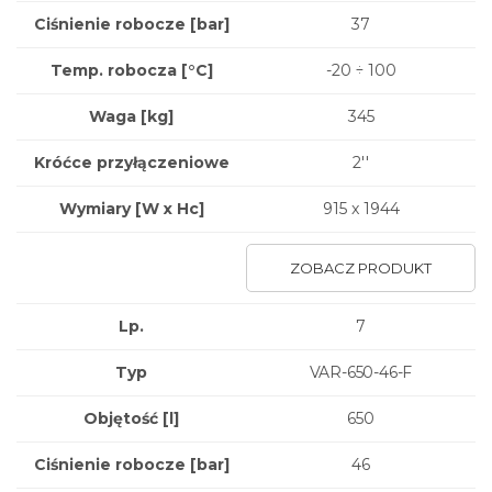
Ciśnienie robocze [bar]
37
Temp. robocza [°C]
-20 ÷ 100
Waga
[kg]
345
Króćce przyłączeniowe
2''
Wymiary
[W x Hc]
915 x 1944
ZOBACZ PRODUKT
Lp.
7
Typ
VAR-650-46-F
Objętość [l]
650
Ciśnienie robocze [bar]
46