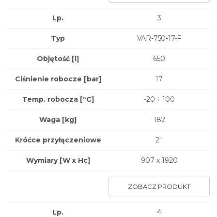
Lp.
3
Typ
VAR-750-17-F
Objętość [l]
650
Ciśnienie robocze [bar]
17
Temp. robocza [°C]
-20 ÷ 100
Waga
[kg]
182
Króćce przyłączeniowe
2''
Wymiary
[W x Hc]
907 x 1920
ZOBACZ PRODUKT
Lp.
4