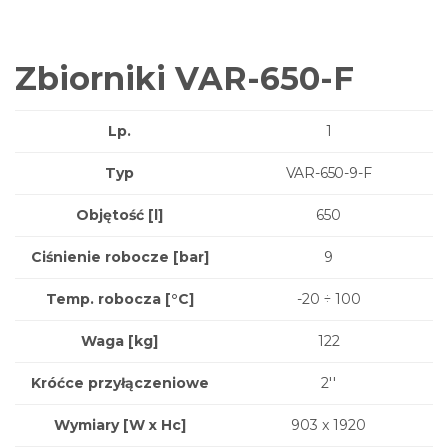
Zbiorniki VAR-650-F
Lp.
1
Typ
VAR-650-9-F
Objętość [l]
650
Ciśnienie robocze [bar]
9
Temp. robocza [°C]
-20 ÷ 100
Waga
[kg]
122
Króćce przyłączeniowe
2''
Wymiary
[W x Hc]
903 x 1920