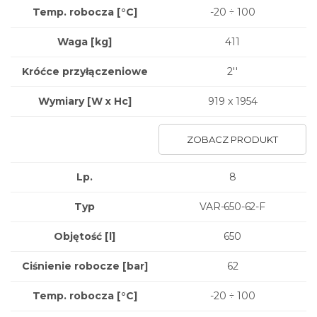
Temp. robocza [°C]
-20 ÷ 100
Waga
[kg]
411
Króćce przyłączeniowe
2''
Wymiary
[W x Hc]
919 x 1954
ZOBACZ PRODUKT
Lp.
8
Typ
VAR-650-62-F
Objętość [l]
650
Ciśnienie robocze [bar]
62
Temp. robocza [°C]
-20 ÷ 100