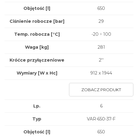
Objętość [l]
650
Ciśnienie robocze [bar]
29
Temp. robocza [°C]
-20 ÷ 100
Waga
[kg]
281
Króćce przyłączeniowe
2''
Wymiary
[W x Hc]
912 x 1944
ZOBACZ PRODUKT
Lp.
6
Typ
VAR-650-37-F
Objętość [l]
650