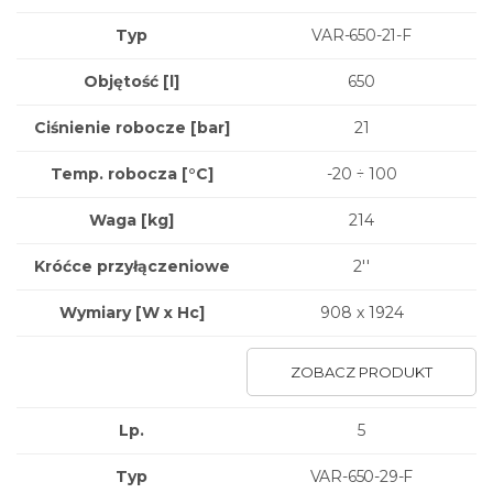
Typ
VAR-650-21-F
Objętość [l]
650
Ciśnienie robocze [bar]
21
Temp. robocza [°C]
-20 ÷ 100
Waga
[kg]
214
Króćce przyłączeniowe
2''
Wymiary
[W x Hc]
908 x 1924
ZOBACZ PRODUKT
Lp.
5
Typ
VAR-650-29-F