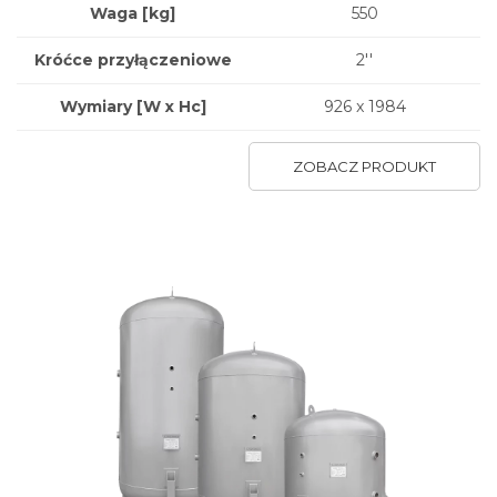
Waga
[kg]
550
Króćce przyłączeniowe
2''
Wymiary
[W x Hc]
926 x 1984
ZOBACZ PRODUKT