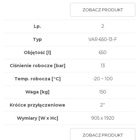
ZOBACZ PRODUKT
Lp.
2
Typ
VAR-650-13-F
Objętość [l]
650
Ciśnienie robocze [bar]
13
Temp. robocza [°C]
-20 ÷ 100
Waga
[kg]
150
Króćce przyłączeniowe
2''
Wymiary
[W x Hc]
905 x 1920
ZOBACZ PRODUKT