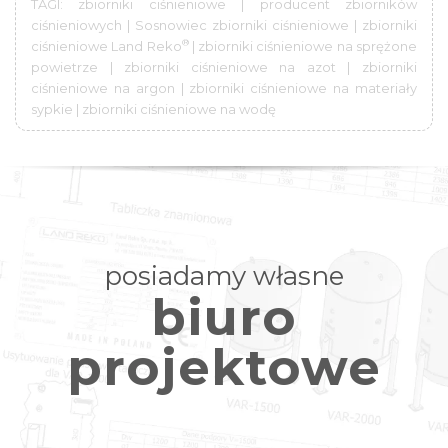
TAGI: zbiorniki ciśnieniowe | producent zbiorników
ciśnieniowych | Sosnowiec zbiorniki ciśnieniowe | zbiorniki
®
ciśnieniowe Land Reko
| zbiorniki ciśnieniowe na sprężone
powietrze | zbiorniki ciśnieniowe na azot | zbiorniki
ciśnieniowe na argon | zbiorniki ciśnieniowe na materiały
sypkie | zbiorniki ciśnieniowe na wodę
posiadamy własne
biuro
projektowe