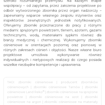
szeroko rozumianego przemysłu. Na każdym etapie
współpracy – od zapytania, przez założenia projektowe po
odbiór wytworzonego zbiornika przez organ nadzorczy –
zapewniamy wsparcie własnego zespołu inżynierów oraz
inspektorów zewnętrznych jednostek notyfikowanych.
Oferujemy zbiorniki przeznaczone do pracy z różnymi
mediami: sprężonym powietrzem, tlenem, azotem, gazami
technicznymi, wodą, materiałami sypkimi również dla
branży medycznej i chemicznej. Wykonujemy zbiorniki
ciśnieniowe w orientacjach poziomej oraz pionowej w
różnych zakresach ciśnień i objętości. Nasze własne biuro
projektowe umożliwia wykonywanie również
indywidualnych i nietypowych realizacji do czego posiada
wszelkie niezbędne kompetencje i uprawnienia.
TAGI: zbiorniki ciśnieniowe | producent zbiorników
ciśnieniowych | zbiorniki ciśnieniowe Tarnów | zbiorniki
®
ciśnieniowe Land Reko
| zbiorniki ciśnieniowe na sprężone
powietrze | zbiorniki ciśnieniowe na azot | zbiorniki
ciśnieniowe na argon | zbiorniki ciśnieniowe na materiały