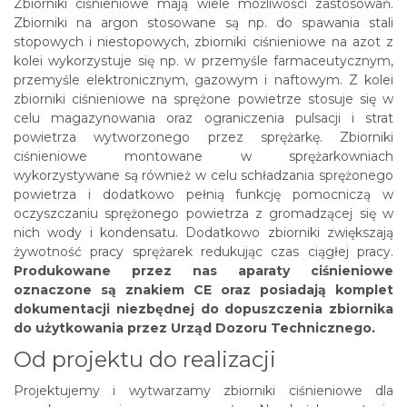
Zbiorniki ciśnieniowe mają wiele możliwości zastosowań.
Zbiorniki na argon stosowane są np. do spawania stali
stopowych i niestopowych, zbiorniki ciśnieniowe na azot z
kolei wykorzystuje się np. w przemyśle farmaceutycznym,
przemyśle elektronicznym, gazowym i naftowym. Z kolei
zbiorniki ciśnieniowe na sprężone powietrze stosuje się w
celu magazynowania oraz ograniczenia pulsacji i strat
powietrza wytworzonego przez sprężarkę. Zbiorniki
ciśnieniowe montowane w sprężarkowniach
wykorzystywane są również w celu schładzania sprężonego
powietrza i dodatkowo pełnią funkcję pomocniczą w
oczyszczaniu sprężonego powietrza z gromadzącej się w
nich wody i kondensatu. Dodatkowo zbiorniki zwiększają
żywotność pracy sprężarek redukując czas ciągłej pracy.
Produkowane przez nas aparaty ciśnieniowe
oznaczone są znakiem CE oraz posiadają komplet
dokumentacji niezbędnej do dopuszczenia zbiornika
do użytkowania przez Urząd Dozoru Technicznego.
Od projektu do realizacji
Projektujemy i wytwarzamy zbiorniki ciśnieniowe dla