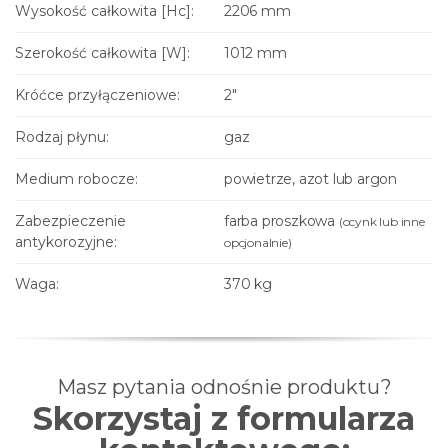
Wysokość całkowita [Hc]:
2206 mm
Szerokość całkowita [W]:
1012 mm
Króćce przyłączeniowe:
2"
Rodzaj płynu:
gaz
Medium robocze:
powietrze, azot lub argon
Zabezpieczenie
farba proszkowa
(ocynk lub inne
antykorozyjne:
opcjonalnie)
Waga:
370 kg
Masz pytania odnośnie produktu?
Skorzystaj z formularza