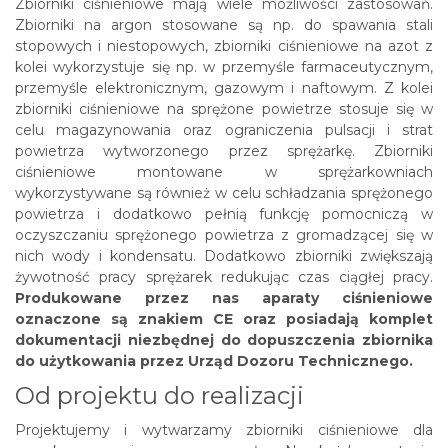
Zbiorniki ciśnieniowe mają wiele możliwości zastosowań.
Zbiorniki na argon stosowane są np. do spawania stali
stopowych i niestopowych, zbiorniki ciśnieniowe na azot z
kolei wykorzystuje się np. w przemyśle farmaceutycznym,
przemyśle elektronicznym, gazowym i naftowym. Z kolei
zbiorniki ciśnieniowe na sprężone powietrze stosuje się w
celu magazynowania oraz ograniczenia pulsacji i strat
powietrza wytworzonego przez sprężarkę. Zbiorniki
ciśnieniowe montowane w sprężarkowniach
wykorzystywane są również w celu schładzania sprężonego
powietrza i dodatkowo pełnią funkcję pomocniczą w
oczyszczaniu sprężonego powietrza z gromadzącej się w
nich wody i kondensatu. Dodatkowo zbiorniki zwiększają
żywotność pracy sprężarek redukując czas ciągłej pracy.
Produkowane przez nas aparaty ciśnieniowe
oznaczone są znakiem CE oraz posiadają komplet
dokumentacji niezbędnej do dopuszczenia zbiornika
do użytkowania przez Urząd Dozoru Technicznego.
Od projektu do realizacji
Projektujemy i wytwarzamy zbiorniki ciśnieniowe dla