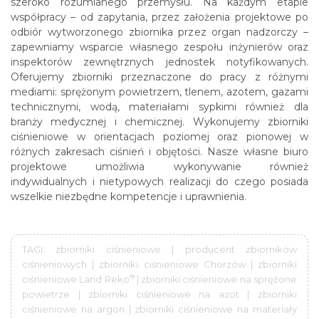
szeroko rozumianego przemysłu. Na każdym etapie
współpracy – od zapytania, przez założenia projektowe po
odbiór wytworzonego zbiornika przez organ nadzorczy –
zapewniamy wsparcie własnego zespołu inżynierów oraz
inspektorów zewnętrznych jednostek notyfikowanych.
Oferujemy zbiorniki przeznaczone do pracy z różnymi
mediami: sprężonym powietrzem, tlenem, azotem, gazami
technicznymi, wodą, materiałami sypkimi również dla
branży medycznej i chemicznej. Wykonujemy zbiorniki
ciśnieniowe w orientacjach poziomej oraz pionowej w
różnych zakresach ciśnień i objętości. Nasze własne biuro
projektowe umożliwia wykonywanie również
indywidualnych i nietypowych realizacji do czego posiada
wszelkie niezbędne kompetencje i uprawnienia.
TAGI: zbiorniki ciśnieniowe | producent zbiorników
ciśnieniowych | zbiorniki ciśnieniowe Chorzów | zbiorniki
®
ciśnieniowe Land Reko
| zbiorniki ciśnieniowe na sprężone
powietrze | zbiorniki ciśnieniowe na azot | zbiorniki
ciśnieniowe na argon | zbiorniki ciśnieniowe na materiały