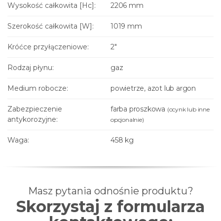
Wysokość całkowita [Hc]:
2206 mm
Szerokość całkowita [W]:
1019 mm
Króćce przyłączeniowe:
2"
Rodzaj płynu:
gaz
Medium robocze:
powietrze, azot lub argon
Zabezpieczenie
farba proszkowa
(ocynk lub inne
antykorozyjne:
opcjonalnie)
Waga:
458 kg
Masz pytania odnośnie produktu?
Skorzystaj z formularza