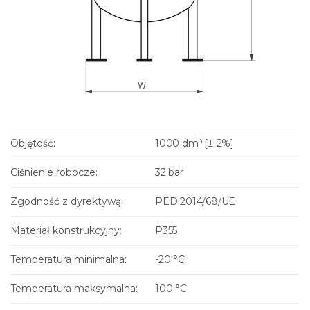
3
Objętość:
1000 dm
[± 2%]
Ciśnienie robocze:
32 bar
Zgodność z dyrektywą:
PED 2014/68/UE
Materiał konstrukcyjny:
P355
Temperatura minimalna:
-20 °C
Temperatura maksymalna:
100 °C