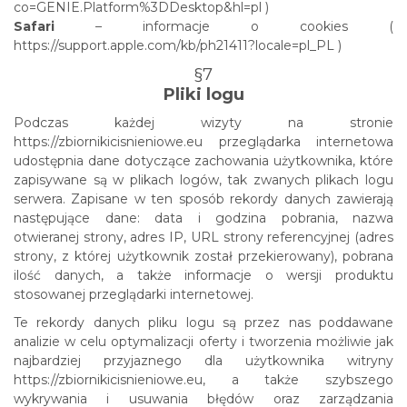
co=GENIE.Platform%3DDesktop&hl=pl )
Safari
– informacje o cookies (
https://support.apple.com/kb/ph21411?locale=pl_PL )
§7
Pliki logu
Podczas każdej wizyty na stronie
https://zbiornikicisnieniowe.eu przeglądarka internetowa
udostępnia dane dotyczące zachowania użytkownika, które
zapisywane są w plikach logów, tak zwanych plikach logu
serwera. Zapisane w ten sposób rekordy danych zawierają
następujące dane: data i godzina pobrania, nazwa
otwieranej strony, adres IP, URL strony referencyjnej (adres
strony, z której użytkownik został przekierowany), pobrana
ilość danych, a także informacje o wersji produktu
stosowanej przeglądarki internetowej.
Te rekordy danych pliku logu są przez nas poddawane
analizie w celu optymalizacji oferty i tworzenia możliwie jak
najbardziej przyjaznego dla użytkownika witryny
https://zbiornikicisnieniowe.eu, a także szybszego
wykrywania i usuwania błędów oraz zarządzania