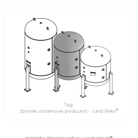
Tagi:
®
zbiorniki ciśnieniowe producent -
Land Reko
®