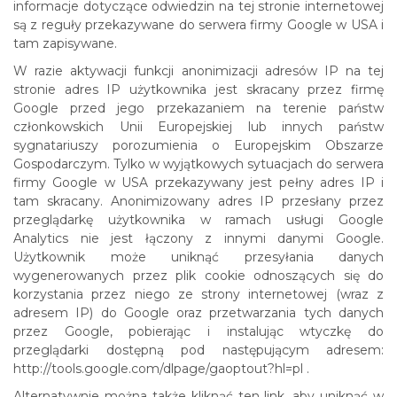
informacje dotyczące odwiedzin na tej stronie internetowej
są z reguły przekazywane do serwera firmy Google w USA i
tam zapisywane.
W razie aktywacji funkcji anonimizacji adresów IP na tej
stronie adres IP użytkownika jest skracany przez firmę
Google przed jego przekazaniem na terenie państw
członkowskich Unii Europejskiej lub innych państw
sygnatariuszy porozumienia o Europejskim Obszarze
Gospodarczym. Tylko w wyjątkowych sytuacjach do serwera
firmy Google w USA przekazywany jest pełny adres IP i
tam skracany. Anonimizowany adres IP przesłany przez
przeglądarkę użytkownika w ramach usługi Google
Analytics nie jest łączony z innymi danymi Google.
Użytkownik może uniknąć przesyłania danych
wygenerowanych przez plik cookie odnoszących się do
korzystania przez niego ze strony internetowej (wraz z
adresem IP) do Google oraz przetwarzania tych danych
przez Google, pobierając i instalując wtyczkę do
przeglądarki dostępną pod następującym adresem:
http://tools.google.com/dlpage/gaoptout?hl=pl .
Alternatywnie można także kliknąć ten link, aby uniknąć w