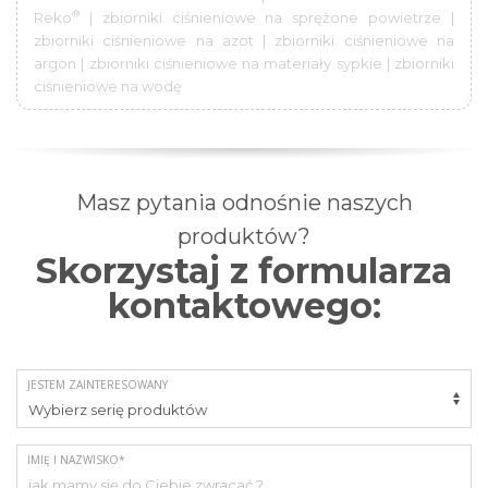
®
Reko
| zbiorniki ciśnieniowe na sprężone powietrze |
zbiorniki ciśnieniowe na azot | zbiorniki ciśnieniowe na
argon | zbiorniki ciśnieniowe na materiały sypkie | zbiorniki
ciśnieniowe na wodę
Masz pytania odnośnie naszych
produktów?
Skorzystaj z formularza
kontaktowego:
JESTEM ZAINTERESOWANY
IMIĘ I NAZWISKO*