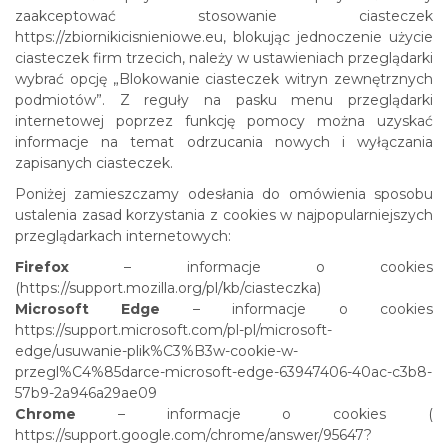
zaakceptować stosowanie ciasteczek
https://zbiornikicisnieniowe.eu, blokując jednoczenie użycie
ciasteczek firm trzecich, należy w ustawieniach przeglądarki
wybrać opcję „Blokowanie ciasteczek witryn zewnętrznych
podmiotów”. Z reguły na pasku menu przeglądarki
internetowej poprzez funkcję pomocy można uzyskać
informacje na temat odrzucania nowych i wyłączania
zapisanych ciasteczek.
Poniżej zamieszczamy odesłania do omówienia sposobu
ustalenia zasad korzystania z cookies w najpopularniejszych
przeglądarkach internetowych:
Firefox
– informacje o cookies
(https://support.mozilla.org/pl/kb/ciasteczka)
Microsoft Edge
– informacje o cookies
https://support.microsoft.com/pl-pl/microsoft-
edge/usuwanie-plik%C3%B3w-cookie-w-
przegl%C4%85darce-microsoft-edge-63947406-40ac-c3b8-
57b9-2a946a29ae09
Chrome
– informacje o cookies (
https://support.google.com/chrome/answer/95647?