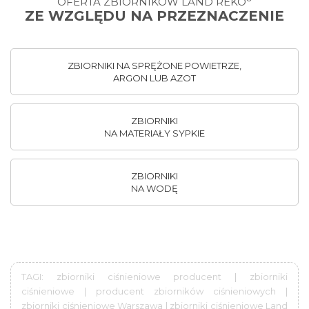
OFERTA ZBIORNIKÓW LAND REKO
ZE WZGLĘDU NA PRZEZNACZENIE
ZBIORNIKI NA SPRĘŻONE POWIETRZE,
ARGON LUB AZOT
ZBIORNIKI
NA MATERIAŁY SYPKIE
ZBIORNIKI
NA WODĘ
TAGI: zbiorniki ciśnieniowe producent | zbiorniki
ciśnieniowe | producent zbiorników ciśnieniowych |
zbiorniki ciśnieniowe Warszawa | zbiorniki ciśnieniowe Land