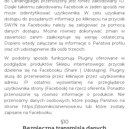
do Landingpage) przenoszony jest rónież zakodowany ID.
Dzięki takiemu zakodowaniu Facebook w żaden sposób nie
może zidentyfikować użytkownika. W celu uzyskania
dostępu do pożądanych informacji po kliknięciu na przycisk
SWYN na Facebooku należy się zalogować za pomocą
danych dostępu. Można również dokonywać zmian w
zawartości zanim zaakceptuje się wersję ostateczną.
Dopiero wtedy załączane są informacje o Państwa profilu
oraz ich udostępnienie dla osób trzecich.
W podobny sposób funkcjonują Pluginy oferowane w
podglądzie produktów Sklepu internetowego: przycisk
dzielenia się na Facebooku (Share | Udostępnij). Pluginy
służą do przeniesienia przez kliknięcie przez użytkownika
adresu IP ostatnio wyświetlanej na przeglądarce
użytkownika strony (Facebook) na rzecz oferenta. Ponadto
przenoszone są również informacje o produkcie. Nie
przenosimy danych osobowych, które podają Państwo na
stronie https://zbiornikicisnieniowe.eu lub które zostały
zapisane na Facebooku.
§10
Bezpieczna transmisja danych