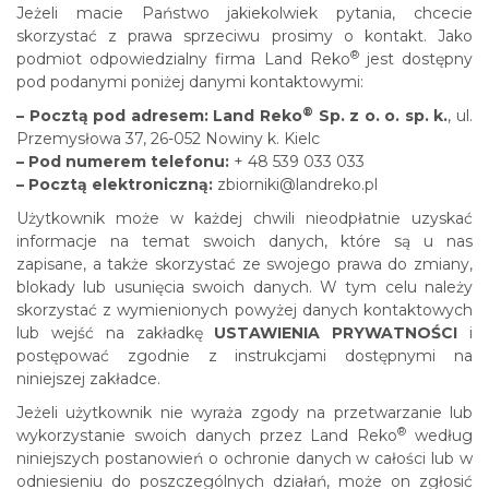
Jeżeli macie Państwo jakiekolwiek pytania, chcecie
skorzystać z prawa sprzeciwu prosimy o kontakt. Jako
®
podmiot odpowiedzialny firma Land Reko
jest dostępny
pod podanymi poniżej danymi kontaktowymi:
®
– Pocztą pod adresem: Land Reko
Sp. z o. o. sp. k.
, ul.
Przemysłowa 37, 26-052 Nowiny k. Kielc
– Pod numerem telefonu:
+ 48 539 033 033
– Pocztą elektroniczną:
zbiorniki@landreko.pl
Użytkownik może w każdej chwili nieodpłatnie uzyskać
informacje na temat swoich danych, które są u nas
zapisane, a także skorzystać ze swojego prawa do zmiany,
blokady lub usunięcia swoich danych. W tym celu należy
skorzystać z wymienionych powyżej danych kontaktowych
lub wejść na zakładkę
USTAWIENIA PRYWATNOŚCI
i
postępować zgodnie z instrukcjami dostępnymi na
niniejszej zakładce.
Jeżeli użytkownik nie wyraża zgody na przetwarzanie lub
®
wykorzystanie swoich danych przez Land Reko
według
niniejszych postanowień o ochronie danych w całości lub w
odniesieniu do poszczególnych działań, może on zgłosić