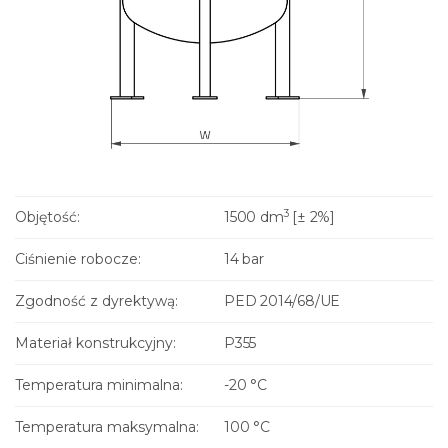
3
Objętość:
1500 dm
[± 2%]
Ciśnienie robocze:
14 bar
Zgodność z dyrektywą:
PED 2014/68/UE
Materiał konstrukcyjny:
P355
Temperatura minimalna:
-20 °C
Temperatura maksymalna:
100 °C