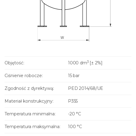
3
Objętość:
1000 dm
[± 2%]
Ciśnienie robocze:
15 bar
Zgodność z dyrektywą:
PED 2014/68/UE
Materiał konstrukcyjny:
P355
Temperatura minimalna:
-20 °C
Temperatura maksymalna:
100 °C