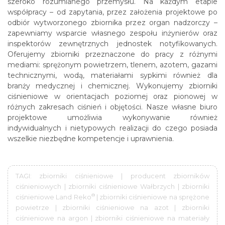
szeroko rozumianego przemysłu. Na każdym etapie
współpracy – od zapytania, przez założenia projektowe po
odbiór wytworzonego zbiornika przez organ nadzorczy –
zapewniamy wsparcie własnego zespołu inżynierów oraz
inspektorów zewnętrznych jednostek notyfikowanych.
Oferujemy zbiorniki przeznaczone do pracy z różnymi
mediami: sprężonym powietrzem, tlenem, azotem, gazami
technicznymi, wodą, materiałami sypkimi również dla
branży medycznej i chemicznej. Wykonujemy zbiorniki
ciśnieniowe w orientacjach poziomej oraz pionowej w
różnych zakresach ciśnień i objętości. Nasze własne biuro
projektowe umożliwia wykonywanie również
indywidualnych i nietypowych realizacji do czego posiada
wszelkie niezbędne kompetencje i uprawnienia.
TAGI: zbiorniki ciśnieniowe | producent zbiorników
ciśnieniowych | zbiorniki ciśnieniowe Wałbrzych | zbiorniki
®
ciśnieniowe Land Reko
| zbiorniki ciśnieniowe na sprężone
powietrze | zbiorniki ciśnieniowe na azot | zbiorniki
ciśnieniowe na argon | zbiorniki ciśnieniowe na materiały