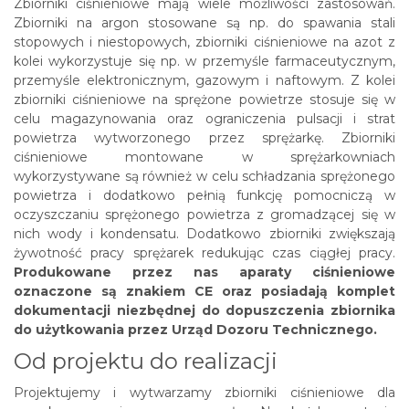
Zbiorniki ciśnieniowe mają wiele możliwości zastosowań.
Zbiorniki na argon stosowane są np. do spawania stali
stopowych i niestopowych, zbiorniki ciśnieniowe na azot z
kolei wykorzystuje się np. w przemyśle farmaceutycznym,
przemyśle elektronicznym, gazowym i naftowym. Z kolei
zbiorniki ciśnieniowe na sprężone powietrze stosuje się w
celu magazynowania oraz ograniczenia pulsacji i strat
powietrza wytworzonego przez sprężarkę. Zbiorniki
ciśnieniowe montowane w sprężarkowniach
wykorzystywane są również w celu schładzania sprężonego
powietrza i dodatkowo pełnią funkcję pomocniczą w
oczyszczaniu sprężonego powietrza z gromadzącej się w
nich wody i kondensatu. Dodatkowo zbiorniki zwiększają
żywotność pracy sprężarek redukując czas ciągłej pracy.
Produkowane przez nas aparaty ciśnieniowe
oznaczone są znakiem CE oraz posiadają komplet
dokumentacji niezbędnej do dopuszczenia zbiornika
do użytkowania przez Urząd Dozoru Technicznego.
Od projektu do realizacji
Projektujemy i wytwarzamy zbiorniki ciśnieniowe dla