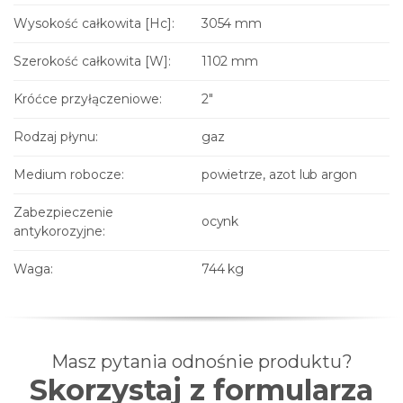
Wysokość całkowita [Hc]:
3054 mm
Szerokość całkowita [W]:
1102 mm
Króćce przyłączeniowe:
2"
Rodzaj płynu:
gaz
Medium robocze:
powietrze, azot lub argon
Zabezpieczenie
ocynk
antykorozyjne:
Waga:
744 kg
Masz pytania odnośnie produktu?
Skorzystaj z formularza