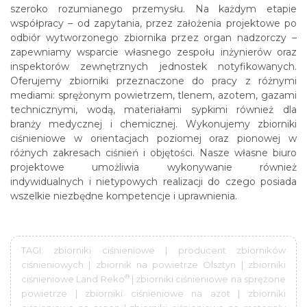
szeroko rozumianego przemysłu. Na każdym etapie
współpracy – od zapytania, przez założenia projektowe po
odbiór wytworzonego zbiornika przez organ nadzorczy –
zapewniamy wsparcie własnego zespołu inżynierów oraz
inspektorów zewnętrznych jednostek notyfikowanych.
Oferujemy zbiorniki przeznaczone do pracy z różnymi
mediami: sprężonym powietrzem, tlenem, azotem, gazami
technicznymi, wodą, materiałami sypkimi również dla
branży medycznej i chemicznej. Wykonujemy zbiorniki
ciśnieniowe w orientacjach poziomej oraz pionowej w
różnych zakresach ciśnień i objętości. Nasze własne biuro
projektowe umożliwia wykonywanie również
indywidualnych i nietypowych realizacji do czego posiada
wszelkie niezbędne kompetencje i uprawnienia.
TAGI: zbiorniki ciśnieniowe | producent zbiorników
ciśnieniowych | zbiornik na powietrze Olsztyn | zbiorniki
®
ciśnieniowe Land Reko
| zbiorniki ciśnieniowe na sprężone
powietrze | zbiorniki ciśnieniowe na azot | zbiorniki