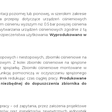
acji poziomej lub pionowej, w szerokim zakresie
la przepisy dotyczące urządzeń ciśnieniowych
 ciśnieniu wyższym niż 0.5 bar powyżej ciśnienia
ytwarzania urządzeń ciśnieniowych zgodnie z tą
ezpieczeństwa użytkowania.
Wyprodukowano w
topowych i niestopowych, zbiorniki ciśnieniowe na
wym. Z kolei zbiorniki ciśnieniowe na sprężone
z sprężarkę. Zbiorniki ciśnieniowe montowane w
 funkcję pomocniczą w oczyszczaniu sprężonego
rek redukując czas ciągłej pracy.
Produkowane
 niezbędnej do dopuszczenia zbiornika do
racy – od zapytania, przez założenia projektowe
erów oraz inspektorów zewnętrznych jednostek