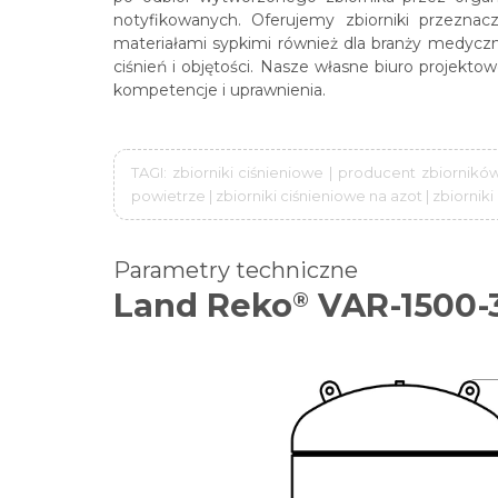
notyfikowanych. Oferujemy zbiorniki przezn
materiałami sypkimi również dla branży medyczn
ciśnień i objętości. Nasze własne biuro projekt
kompetencje i uprawnienia.
TAGI: zbiorniki ciśnieniowe | producent zbiornikó
powietrze | zbiorniki ciśnieniowe na azot | zbiornik
Parametry techniczne
Land Reko
VAR-1500-
®