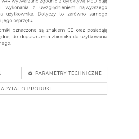
rii VAR wytwarzane zgodnie z dyrektywą PED dają
a i wykonania z uwzględnieniem najwyższego
la użytkownika. Dotyczy to zarówno samego
i jego osprzętu.
rniki oznaczone są znakiem CE oraz posiadają
dnej do dopuszczenia zbiornika do użytkowania
nego.
U
PARAMETRY TECHNICZNE
ZAPYTAJ O PRODUKT