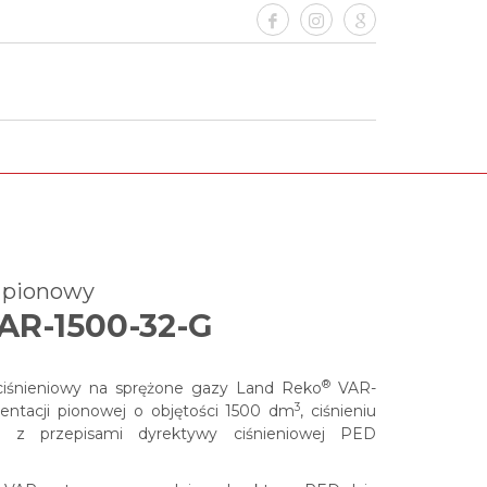
G
y pionowy
AR-1500-32-G
®
 ciśnieniowy na sprężone gazy
Land Reko
VAR-
3
entacji pionowej o objętości 1500 dm
, ciśnieniu
 z przepisami dyrektywy ciśnieniowej PED