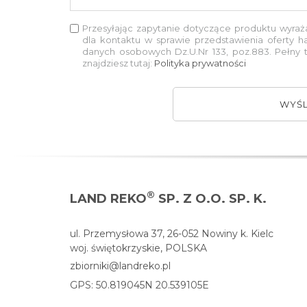
Przesyłając zapytanie dotyczące produktu wyra
dla kontaktu w sprawie przedstawienia oferty h
danych osobowych Dz.U.Nr 133, poz.883. Pełny
znajdziesz tutaj:
Polityka prywatności
WYŚL
®
LAND REKO
SP. Z O.O. SP. K.
ul. Przemysłowa 37, 26-052 Nowiny k. Kielc
woj. świętokrzyskie, POLSKA
zbiorniki@landreko.pl
GPS: 50.819045N 20.539105E