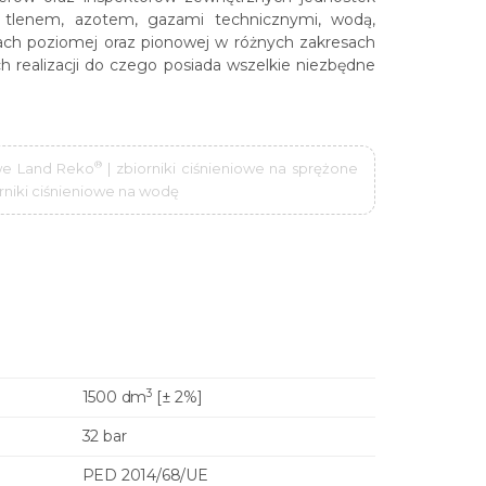
 tlenem, azotem, gazami technicznymi, wodą,
jach poziomej oraz pionowej w różnych zakresach
h realizacji do czego posiada wszelkie niezbędne
®
iowe Land Reko
| zbiorniki ciśnieniowe na sprężone
iorniki ciśnieniowe na wodę
3
1500 dm
[± 2%]
32 bar
PED 2014/68/UE