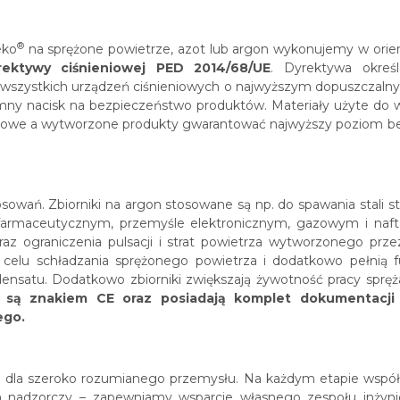
®
eko
na sprężone powietrze, azot lub argon wykonujemy w orient
rektywy ciśnieniowej PED 2014/68/UE
. Dyrektywa okreś
 wszystkich urządzeń ciśnieniowych o najwyższym dopuszczalnym
y nacisk na bezpieczeństwo produktów. Materiały użyte do w
ciowe a wytworzone produkty gwarantować najwyższy poziom b
osowań. Zbiorniki na argon stosowane są np. do spawania stali s
 farmaceutycznym, przemyśle elektronicznym, gazowym i nafto
az ograniczenia pulsacji i strat powietrza wytworzonego prze
celu schładzania sprężonego powietrza i dodatkowo pełnią
ensatu. Dodatkowo zbiorniki zwiększają żywotność pracy spręża
 są znakiem CE oraz posiadają komplet dokumentacji
ego.
e dla szeroko rozumianego przemysłu. Na każdym etapie współp
n nadzorczy – zapewniamy wsparcie własnego zespołu inżyni