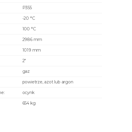
P355
-20 °C
100 °C
2986 mm
1019 mm
2"
gaz
powietrze, azot lub argon
ne:
ocynk
654 kg