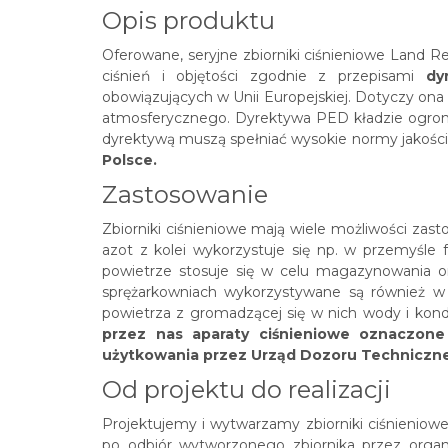
Opis produktu
Oferowane, seryjne zbiorniki ciśnieniowe
Land R
ciśnień i objętości zgodnie z przepisami
dy
obowiązujących w Unii Europejskiej. Dotyczy ona
atmosferycznego. Dyrektywa PED kładzie ogromn
dyrektywą muszą spełniać wysokie normy jakoś
Polsce.
Zastosowanie
Zbiorniki ciśnieniowe mają wiele możliwości zast
azot z kolei wykorzystuje się np. w przemyśle
powietrze stosuje się w celu magazynowania or
sprężarkowniach wykorzystywane są również w 
powietrza z gromadzącej się w nich wody i kond
przez nas aparaty ciśnieniowe oznaczone
użytkowania przez Urząd Dozoru Techniczn
Od projektu do realizacji
Projektujemy i wytwarzamy zbiorniki ciśnieniow
po odbiór wytworzonego zbiornika przez orga