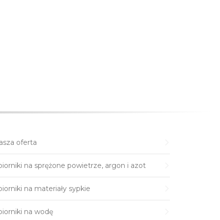
asza oferta
iorniki na sprężone powietrze, argon i azot
iorniki na materiały sypkie
biorniki na wodę