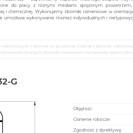
aczone do pracy z różnymi mediami: sprężonym powietrzem,
ej i chemicznej. Wykonujemy zbiorniki ciśnieniowe w orientac
owe umożliwia wykonywanie również indywidualnych i nietypowyc
w ciśnieniowych | zbiornik na powietrze Gdańsk | zbiorniki ciśnien
i ciśnieniowe na argon | zbiorniki ciśnieniowe na materiały sypkie | zb
32-G
Objętość:
Ciśnienie robocze:
Zgodność z dyrektywą: